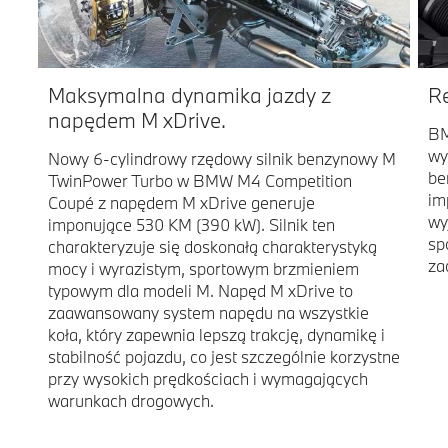
Maksymalna dynamika jazdy z
R
napędem M xDrive.
BM
wy
Nowy 6-cylindrowy rzędowy silnik benzynowy M
be
TwinPower Turbo w BMW M4 Competition
im
Coupé z napędem M xDrive generuje
wy
imponujące 530 KM (390 kW). Silnik ten
sp
charakteryzuje się doskonałą charakterystyką
za
mocy i wyrazistym, sportowym brzmieniem
typowym dla modeli M. Napęd M xDrive to
zaawansowany system napędu na wszystkie
koła, który zapewnia lepszą trakcję, dynamikę i
stabilność pojazdu, co jest szczególnie korzystne
przy wysokich prędkościach i wymagających
warunkach drogowych.