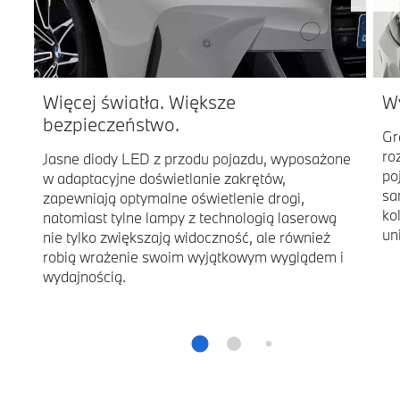
Więcej światła. Większe
Wy
bezpieczeństwo.
Gr
ro
Jasne diody LED z przodu pojazdu, wyposażone
po
w adaptacyjne doświetlanie zakrętów,
sa
zapewniają optymalne oświetlenie drogi,
ko
natomiast tylne lampy z technologią laserową
un
nie tylko zwiększają widoczność, ale również
robią wrażenie swoim wyjątkowym wyglądem i
wydajnością.