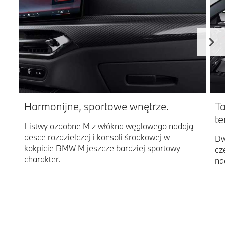
Harmonijne, sportowe wnętrze.
Ta
t
Listwy ozdobne M z włókna węglowego nadają
desce rozdzielczej i konsoli środkowej w
Dw
kokpicie BMW M jeszcze bardziej sportowy
cz
charakter.
na