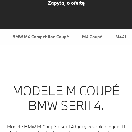
Zapytaj o ofertę
BMW M4 Competition Coupé
M4 Coupé
M440 C
MODELE M COUPÉ
BMW SERII 4.
Modele BMW M Coupé z serii 4 łączą w sobie elegancki