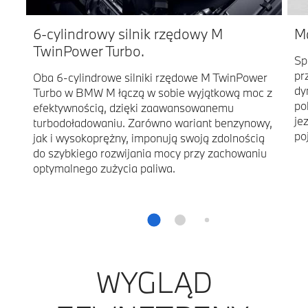
6-cylindrowy silnik rzędowy M
M
TwinPower Turbo.
Sp
pr
Oba 6-cylindrowe silniki rzędowe M TwinPower
dy
Turbo w BMW M łączą w sobie wyjątkową moc z
po
efektywnością, dzięki zaawansowanemu
je
turbodoładowaniu. Zarówno wariant benzynowy,
po
jak i wysokoprężny, imponują swoją zdolnością
do szybkiego rozwijania mocy przy zachowaniu
optymalnego zużycia paliwa.
WYGLĄD