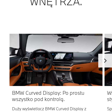
WNĘTRZA.
BMW Curved Display: Po prostu
Ws
wszystko pod kontrolą.
st
Duży wyświetlacz BMW Curved Display z
Sp