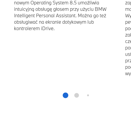
nowym Operating System 8.5 umożliwia
za
intuicyjną obsługę głosem przy użyciu BMW
ma
Intelligent Personal Assistant. Można go też
Wy
obsługiwać na ekranie dotykowym lub
pe
kontrolerem iDrive.
po
za
cz
po
us
pr
po
wy