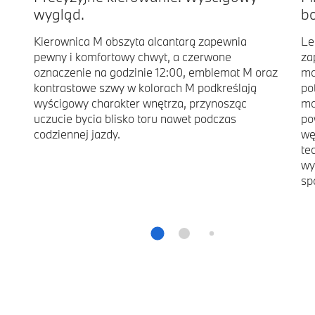
wygląd.
b
Kierownica M obszyta alcantarą zapewnia
Le
pewny i komfortowy chwyt, a czerwone
za
oznaczenie na godzinie 12:00, emblemat M oraz
mo
kontrastowe szwy w kolorach M podkreślają
po
wyścigowy charakter wnętrza, przynosząc
mo
uczucie bycia blisko toru nawet podczas
po
codziennej jazdy.
wę
te
wy
sp