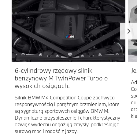
6-cylindrowy rzędowy silnik
Je
benzynowy M TwinPower Turbo o
Ad
wysokich osiągach.
Co
sp
Silnik BMW M4 Competition Coupé zachwyca
au
responsywnością i potężnym brzmieniem, które
dr
są sygnaturą sportowych osiągów BMW M.
ki
Dynamiczne przyspieszenie i charakterystyczny
dźwięk wydechu angażują zmysły, podkreślając
surową moc i radość z jazdy.