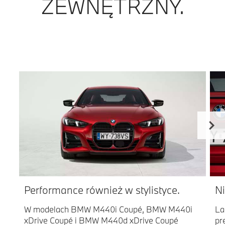
ZEWNĘTRZNY.
Performance również w stylistyce.
Ni
W modelach BMW M440i Coupé, BMW M440i
La
xDrive Coupé i BMW M440d xDrive Coupé
pr