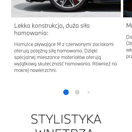
Lekka konstrukcja, duża siła
M
hamowania:
Da
Ob
Hamulce pływające M z czerwonymi zaciskami
wł
oferują potężną siłę hamowania. Dzięki
pr
specjalnej mieszance materiałów oferują
wyjątkową skuteczność hamowania. Również na
mokrej nawierzchni.
STYLISTYKA