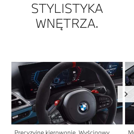
STYLISTYKA
WNĘTRZA.
Precyzyjne kierowanie. Wyścigowy
M